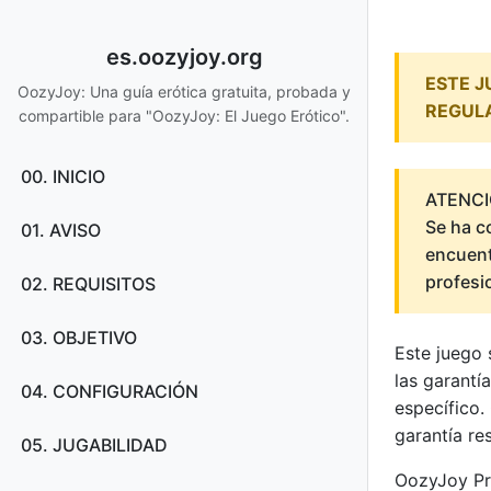
es.oozyjoy.org
ESTE J
OozyJoy: Una guía erótica gratuita, probada y
REGULA
compartible para "OozyJoy: El Juego Erótico".
00. INICIO
ATENCI
Se ha c
01. AVISO
encuent
profesi
02. REQUISITOS
03. OBJETIVO
Este juego 
las garantí
04. CONFIGURACIÓN
específico.
garantía re
05. JUGABILIDAD
OozyJoy Pro