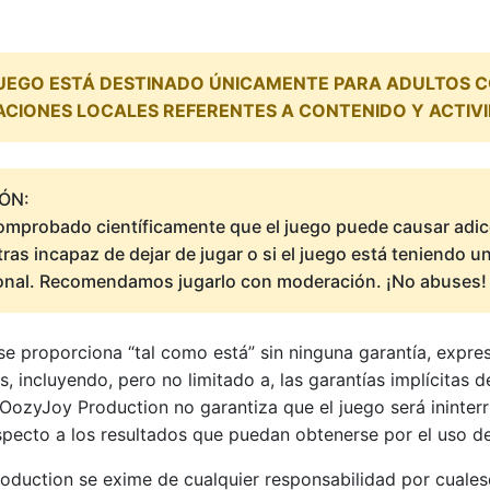
UEGO ESTÁ DESTINADO ÚNICAMENTE PARA ADULTOS CO
CIONES LOCALES REFERENTES A CONTENIDO Y ACTIV
ÓN:
omprobado científicamente que el juego puede causar adicc
ras incapaz de dejar de jugar o si el juego está teniendo 
onal. Recomendamos jugarlo con moderación. ¡No abuses!
se proporciona “tal como está” sin ninguna garantía, expre
as, incluyendo, pero no limitado a, las garantías implícitas
 OozyJoy Production no garantiza que el juego será ininter
specto a los resultados que puedan obtenerse por el uso de
duction se exime de cualquier responsabilidad por cuales