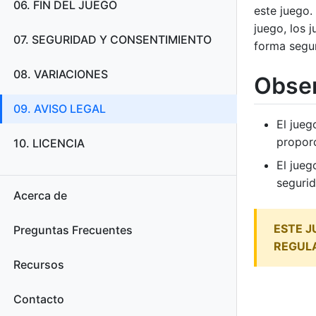
06. FIN DEL JUEGO
este juego.
juego, los 
07. SEGURIDAD Y CONSENTIMIENTO
forma segur
08. VARIACIONES
Obse
09. AVISO LEGAL
El jueg
proporc
10. LICENCIA
El jueg
segurid
Acerca de
ESTE J
Preguntas Frecuentes
REGULA
Recursos
Contacto